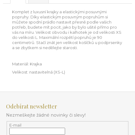
Komplet z luxusní krajky a elastickými posuvnými
popruhy. Díky elastickým posuvným popruhům si
můžete spodní prádlo nastavit přesně podle vašich
potřeb, budete mít pocit, jako by bylo ušité přímo pro
vás na míru. Velikost obvodu i kalhotek je od velikosti XS
do velikosti L. Maximální rozpětí popruhů je 90
centimetrů. Stačí znát jen velikost košíčků u podprsenky
a se zbytkem si nedělejte starosti.
Materiál: Krajka
Velikost: nastavitelná (XS-L)
Z
á
Odebírat newsletter
p
Nezmeškejte žádné novinky či slevy!
a
t
E-mail
í