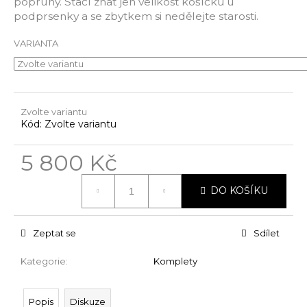
popruhy. Stačí znát jen velikost košíčků u
u
podprsenky a se zbytkem si nedělejte starosti.
j
e
VARIANTA
m
e
Zvolte variantu
Kód:
Zvolte variantu
5 800 Kč
Měrná
DO KOŠÍKU
cena:
Zeptat se
Sdílet
Kategorie
:
Komplety
Popis
Diskuze