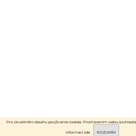
Pro zkvalitnění obsahu používáme cookies. Procházením webu souhlasíte 
Pro nově registrované zákazníky nyní SLEVA 10% na první nákup.
informací
zde.
ROZUMÍM