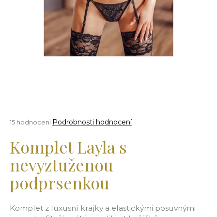
a
j
í
t
?
HLEDAT
Průměrné
Podrobnosti hodnocení
15 hodnocení
hodnocení
produktu
Komplet Layla s
je
D
4,3
nevyztuženou
o
z
5
p
podprsenkou
hvězdiček.
o
r
u
Komplet z luxusní krajky a elastickými posuvnými
č