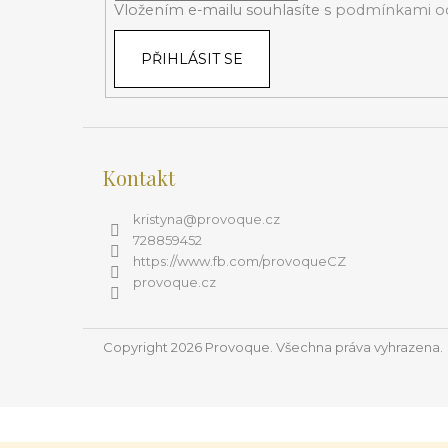
í
Vložením e-mailu souhlasíte s
podmínkami oc
PŘIHLÁSIT SE
Kontakt
kristyna
@
provoque.cz
728859452
https://www.fb.com/provoqueCZ
provoque.cz
Copyright 2026
Provoque
. Všechna práva vyhrazena.