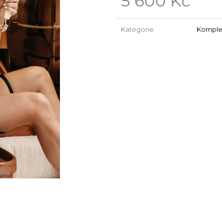
5 600 Kč
Měrná
cena:
Kategorie
:
Komple