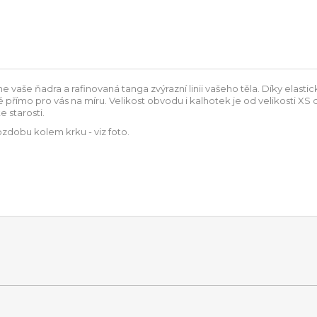
aše ňadra a rafinovaná tanga zvýrazní linii vašeho těla. Díky elas
 přímo pro vás na míru. Velikost obvodu i kalhotek je od velikosti XS 
 starosti.
dobu kolem krku - viz foto.