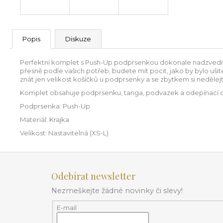
Popis
Diskuze
Perfektní komplet s Push-Up podprsenkou dokonale nadzvedne v
přesně podle vašich potřeb, budete mít pocit, jako by bylo ušité
znát jen velikost košíčků u podprsenky a se zbytkem si nedělejte
Komplet obsahuje podprsenku, tanga, podvazek a odepínací oz
Podprsenka: Push-Up
Materiál: Krajka
Velikost: Nastavitelná (XS-L)
Z
á
Odebírat newsletter
p
Nezmeškejte žádné novinky či slevy!
a
t
E-mail