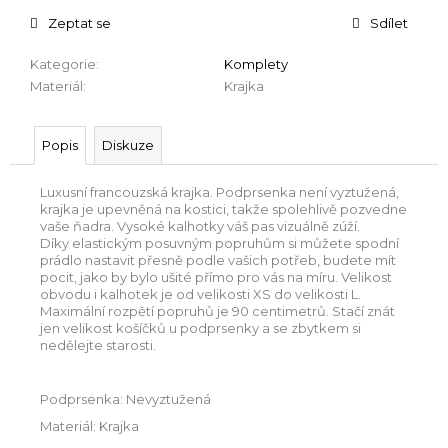
Zeptat se
Sdílet
Kategorie
:
Komplety
Materiál
:
Krajka
Popis
Diskuze
Luxusní francouzská krajka. Podprsenka není vyztužená,
krajka je upevněná na kostici, takže spolehlivě pozvedne
vaše ňadra. Vysoké kalhotky váš pas vizuálně zúží.
Díky elastickým posuvným popruhům si můžete spodní
prádlo nastavit přesně podle vašich potřeb, budete mít
pocit, jako by bylo ušité přímo pro vás na míru. Velikost
obvodu i kalhotek je od velikosti XS do velikosti L.
Maximální rozpětí popruhů je 90 centimetrů. Stačí znát
jen velikost košíčků u podprsenky a se zbytkem si
nedělejte starosti.
Podprsenka: Nevyztužená
Materiál: Krajka