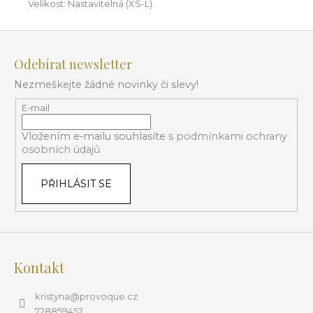
Velikost: Nastavitelná (XS-L)
Z
á
Odebírat newsletter
p
Nezmeškejte žádné novinky či slevy!
a
t
E-mail
í
Vložením e-mailu souhlasíte s
podmínkami ochrany
osobních údajů
PŘIHLÁSIT SE
Kontakt
kristyna
@
provoque.cz
728859452