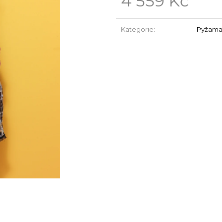
4 559 Kč
Měrná
cena:
Kategorie
:
Pyžam