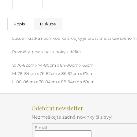
Popis
Diskuze
Luxusní krátká noční košilka z krajky je průsvitná, takže svéh
Rozměry: prsa x pas x boky x délka
S: 76-82cm x 74-80cm x 84-90cm x 65cm
M: 78-84cm x 76-82cm x 86-92cm x 67cm
L: 80-86cm x 78-84cm x 88-94cm x 69cm
Z
á
Odebírat newsletter
p
Nezmeškejte žádné novinky či slevy!
a
t
E-mail