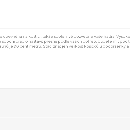
je upevněná na kostici, takže spolehlivě pozvedne vaše ňadra. Vysoké
odní prádlo nastavit přesně podle vašich potřeb, budete mít pocit, j
pruhů je 90 centimetrů. Stačí znát jen velikost košíčků u podprsenky a 