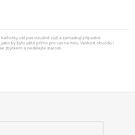
 kalhotky váš pas vizuálně zúží a zamaskují případné
ako by bylo ušité přímo pro vás na míru. Velikost obvodu i
se zbytkem si nedělejte starosti.