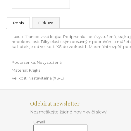
Popis
Diskuze
Luxusní francouzská krajka. Podprsenka není vyztužená, krajka 
nedokonalosti. Díky elastickým posuvným popruhům si můžete sp
kalhotek je od velikosti XS do velikosti L. Maximální rozpětí po
Podprsenka: Nevyztužená
Materiál: Krajka
Velikost: Nastavitelná (XS-L)
Z
á
Odebírat newsletter
p
Nezmeškejte žádné novinky či slevy!
a
t
E-mail