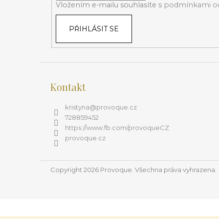
í
Vložením e-mailu souhlasíte s
podmínkami oc
PŘIHLÁSIT SE
Kontakt
kristyna
@
provoque.cz
728859452
https://www.fb.com/provoqueCZ
provoque.cz
Copyright 2026
Provoque
. Všechna práva vyhrazena.