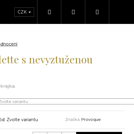
Hledat
Přihlášení
Nákupní
CZK
košík
odnocení
ette s nevyztuženou
krajka.
ód:
Zvolte variantu
Značka:
Provoque