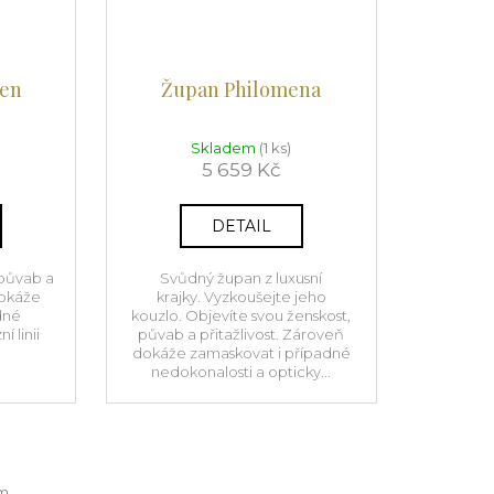
een
Župan Philomena
Skladem
(1 ks)
5 659 Kč
DETAIL
 půvab a
Svůdný župan z luxusní
dokáže
krajky. Vyzkoušejte jeho
dné
kouzlo. Objevíte svou ženskost,
í linii
půvab a přitažlivost. Zároveň
dokáže zamaskovat i případné
nedokonalosti a opticky...
m