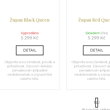
Župan Black Queen
Župan Red Qu
Vyprodáno
Skladem
(1 ks)
5 299 Kč
5 299 Kč
DETAIL
DETAIL
Objevíte svou ženskost, půvab a
Objevíte svou ženskost,
přitažlivost. Zároveň dokáže
přitažlivost. Zároveň 
zamaskovat i případné
zamaskovat i přípa
nedokonalosti a zvýrazní linii
nedokonalosti a zvýrazn
vašeho těla.
vašeho těla.
S
1
2
t
r
18
položek celke