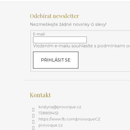
Z
á
Odebírat newsletter
p
Nezmeškejte žádné novinky či slevy!
a
t
E-mail
í
Vložením e-mailu souhlasíte s
podmínkami oc
PŘIHLÁSIT SE
Kontakt
kristyna
@
provoque.cz
728859452
https://www.fb.com/provoqueCZ
provoque.cz