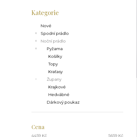
l
Přeskočit
kategorie
Kategorie
Nové
Spodní prádlo
Noční prádlo
Pyžama
Košilky
Topy
Kraťasy
Župany
Krajkové
Hedvábné
Dárkový poukaz
Cena
4459
Kč
5659
Kč