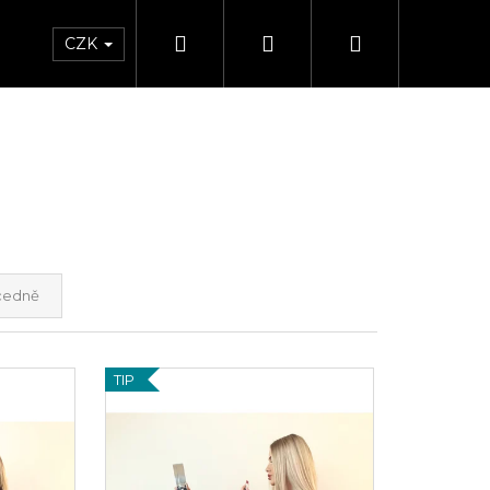
Hledat
Přihlášení
Nákupní
CZK
košík
cedně
TIP