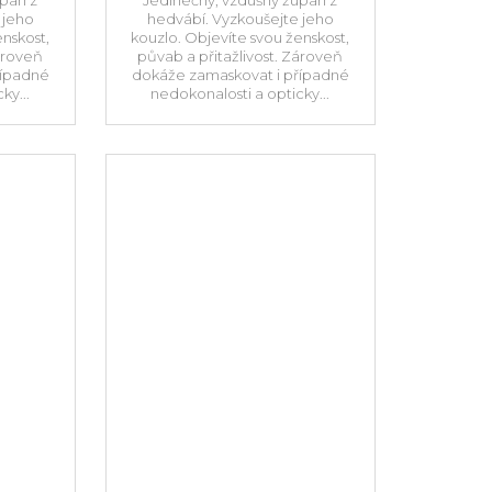
 jeho
hedvábí. Vyzkoušejte jeho
enskost,
kouzlo. Objevíte svou ženskost,
Zároveň
půvab a přitažlivost. Zároveň
řípadné
dokáže zamaskovat i případné
ky...
nedokonalosti a opticky...