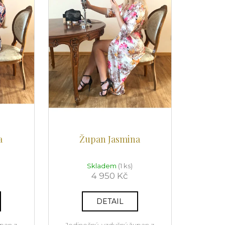
a
Župan Jasmina
Skladem
(1 ks)
4 950 Kč
DETAIL
upan z
Jedinečný, vzdušný župan z