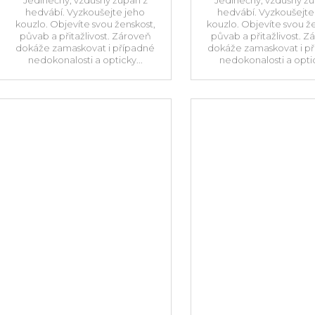
hedvábí. Vyzkoušejte jeho
hedvábí. Vyzkoušejte
kouzlo. Objevíte svou ženskost,
kouzlo. Objevíte svou ž
půvab a přitažlivost. Zároveň
půvab a přitažlivost. 
dokáže zamaskovat i případné
dokáže zamaskovat i p
nedokonalosti a opticky...
nedokonalosti a optic