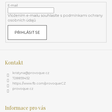
a
t
E-mail
í
Vložením e-mailu souhlasíte s
podmínkami ochrany
osobních údajů
PŘIHLÁSIT SE
Kontakt
kristyna
@
provoque.cz
728859452
https://www.fb.com/provoqueCZ
provoque.cz
Informace pro vás