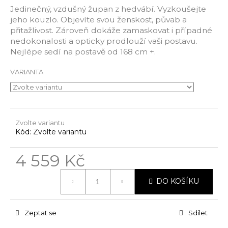
5
Jedinečný, vzdušný župan z hedvábí. Vyzkoušejte
u
hvězdiček.
jeho kouzlo. Objevíte svou ženskost, půvab a
j
přitažlivost. Zároveň dokáže zamaskovat i případné
e
nedokonalosti a opticky prodlouží vaši postavu.
m
Nejlépe sedí na postavě od 168 cm +.
e
VARIANTA
Zvolte variantu
Kód:
Zvolte variantu
4 559 Kč
Měrná
DO KOŠÍKU
cena:
Zeptat se
Sdílet