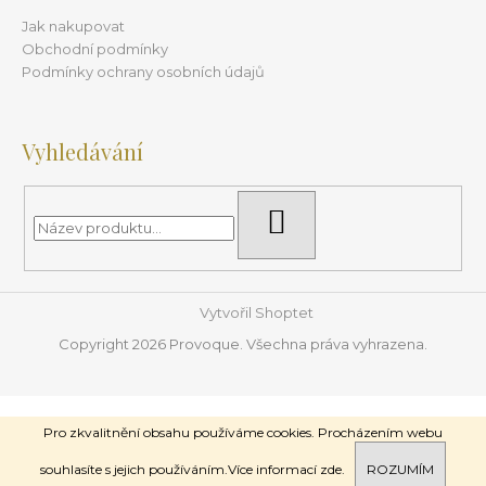
Jak nakupovat
Obchodní podmínky
Podmínky ochrany osobních údajů
Vyhledávání
HLEDAT
Vytvořil Shoptet
Copyright 2026
Provoque
. Všechna práva vyhrazena.
Pro zkvalitnění obsahu používáme cookies. Procházením webu
Pro nově registrované zákazníky nyní SLEVA 10% na první
nákup.
souhlasíte s jejich používáním.Více informací
zde.
ROZUMÍM