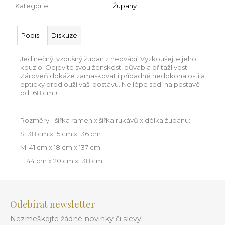
Kategorie
:
Župany
Popis
Diskuze
Jedinečný, vzdušný župan z hedvábí. Vyzkoušejte jeho
kouzlo. Objevíte svou ženskost, půvab a přitažlivost.
Zároveň dokáže zamaskovat i případné nedokonalosti a
opticky prodlouží vaši postavu. Nejlépe sedí na postavě
od 168 cm +.
Rozměry - šířka ramen x šířka rukávů x délka županu:
S: 38 cm x 15 cm x 136 cm
M: 41 cm x 18 cm x 137 cm
L: 44 cm x 20 cm x 138 cm
Z
á
Odebírat newsletter
p
Nezmeškejte žádné novinky či slevy!