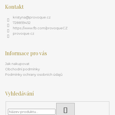
u
Kontakt
kristyna
@
provoque.cz
728859452
https://www.fb.com/provoqueCZ
provoque.cz
Informace pro vás
Jak nakupovat
Obchodní podmínky
Podmínky ochrany osobních údajů
Vyhledávání
HLEDAT