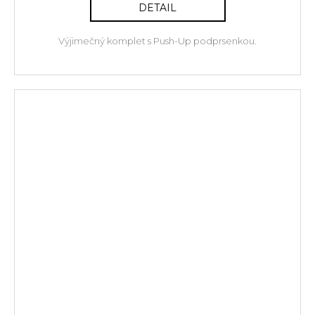
DETAIL
Výjimečný komplet s Push-Up podprsenkou.