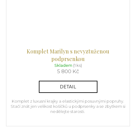
Komplet Marilyn s nevyztuženou
podprsenkou
Skladem
(1 ks)
5 800 Kč
DETAIL
Komplet z luxusní krajky a elastickými posuvnými popruhy.
Stačí znát jen velikost košíčků u podprsenky a se zbytkem si
nedělejte starosti.