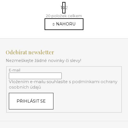
S
1
2
t
r
20
položek celkem
O
á
v
NAHORU
n
l
k
o
á
Z
v
d
á
á
a
Odebírat newsletter
n
p
c
í
Nezmeškejte žádné novinky či slevy!
í
a
p
t
E-mail
r
í
v
Vložením e-mailu souhlasíte s
podmínkami ochrany
k
osobních údajů
y
v
PŘIHLÁSIT SE
ý
p
i
s