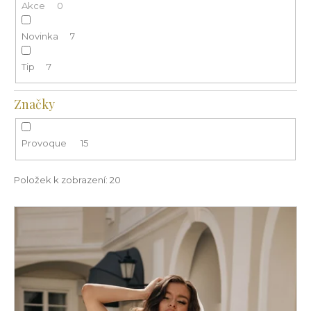
Akce
0
ů
a
j
Novinka
7
í
Tip
7
t
?
Značky
Provoque
15
HLEDAT
Položek k zobrazení:
20
V
D
ý
o
p
p
o
i
r
s
u
p
č