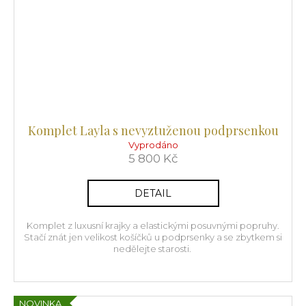
Komplet Layla s nevyztuženou podprsenkou
Vyprodáno
5 800 Kč
DETAIL
Komplet z luxusní krajky a elastickými posuvnými popruhy.
Stačí znát jen velikost košíčků u podprsenky a se zbytkem si
nedělejte starosti.
NOVINKA