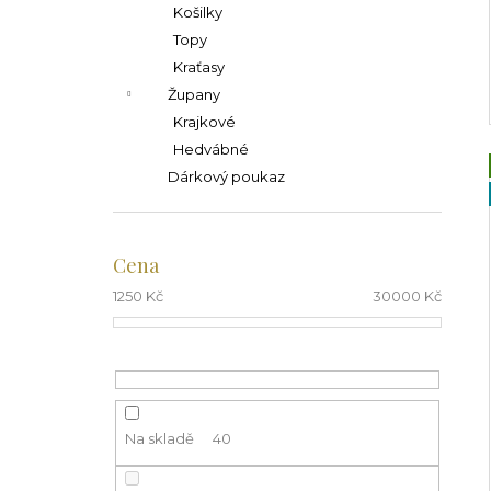
Košilky
Topy
Kraťasy
Župany
Krajkové
Hedvábné
Dárkový poukaz
Cena
1250
Kč
30000
Kč
Na skladě
40