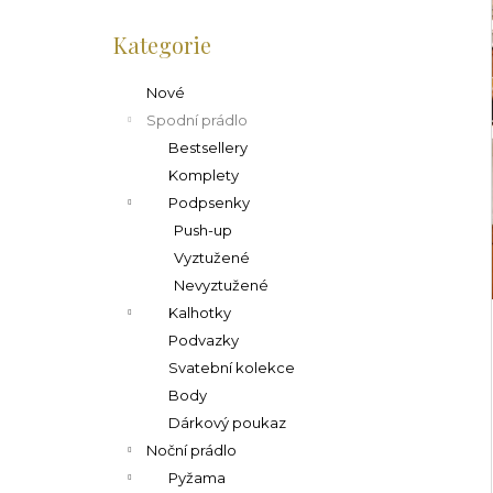
l
Přeskočit
kategorie
Kategorie
Nové
Spodní prádlo
Bestsellery
Komplety
Podpsenky
Push-up
Vyztužené
Nevyztužené
Kalhotky
Podvazky
Svatební kolekce
Body
Dárkový poukaz
Noční prádlo
Pyžama