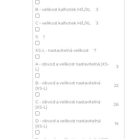
B - velikost kalhotek M/L/XL
3
C - velikost kalhotek M/L/XL
3
S
1
XS-L - nastavitelná velikost
7
A - obvod a velikost nastavitelná (XS-
3
L)
B - obvod a velikost nastavitelná
22
(XS-L)
C - obvod a velikost nastavitelná
26
(XS-L)
D - obvod a velikost nastavitelná
14
(XS-L)