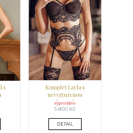
l s
Komplet Layla s
u
nevyztuženou
u
podprsenkou
Vyprodáno
5 800 Kč
DETAIL