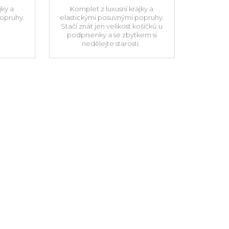
jky a
Komplet z luxusní krajky a
popruhy.
elastickými posuvnými popruhy.
Stačí znát jen velikost košíčků u
podprsenky a se zbytkem si
nedělejte starosti.