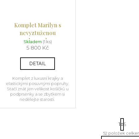
Komplet Marilyn s
nevyztuženou
podprsenkou
Skladem
(1 ks)
5 800 Kč
DETAIL
Komplet z luxusní krajky a
elastickými posuvnými popruhy.
Stačí znát jen velikost košíčků u
podprsenky a se zbytkem si
nedělejte starosti.
S
1
5
t
r
52
položek celk
O
á