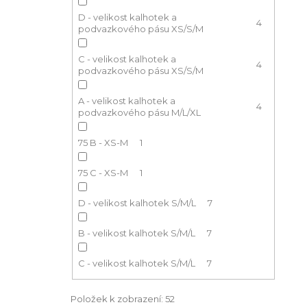
D - velikost kalhotek a
4
podvazkového pásu XS/S/M
C - velikost kalhotek a
4
podvazkového pásu XS/S/M
A - velikost kalhotek a
4
podvazkového pásu M/L/XL
75 B - XS-M
1
75 C - XS-M
1
D - velikost kalhotek S/M/L
7
B - velikost kalhotek S/M/L
7
C - velikost kalhotek S/M/L
7
Položek k zobrazení:
52