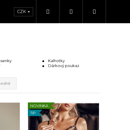
Hledat
Přihlášení
Nákupní
CZK
košík
senky
Kalhotky
y
Dárkový poukaz
cedně
NOVINKA
TIP